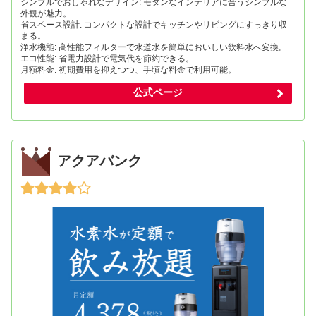
シンプルでおしゃれなデザイン: モダンなインテリアに合うシンプルな
外観が魅力。
省スペース設計: コンパクトな設計でキッチンやリビングにすっきり収
まる。
浄水機能: 高性能フィルターで水道水を簡単においしい飲料水へ変換。
エコ性能: 省電力設計で電気代を節約できる。
月額料金: 初期費用を抑えつつ、手頃な料金で利用可能。
公式ページ
アクアバンク