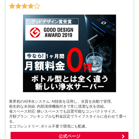
業界初のAI浄水システム: AI技術を活用し、水質を自動で管理。
衛生的な水供給: 内部清掃機能付きで常に清潔な水を供給。
省スペース対応: 狭いスペースでも設置可能なコンパクトサイズ。
月額プラン: フレキシブルな料金設定でライフスタイルに合わせて選べ
る。
エコフレンドリー: ボトル不要で環境にも配慮。
公式ページ